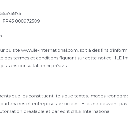
1755575875
A : FR43 808972509
om
ur du site www.ile-international.com, soit à des fins d’informa
te des termes et conditions figurant sur cette notice. ILE In
es sans consultation ni préavis.
ents que les constituent tels que textes, images, iconographi
s partenaires et entreprises associées. Elles ne peuvent pas
orisation préalable et par écrit d’ILE International.