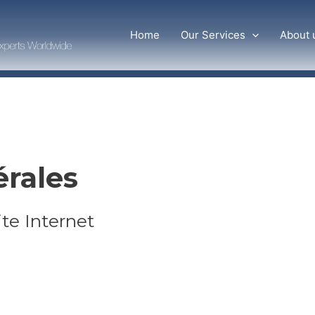
Home
Our Services
About 
érales
ite Internet