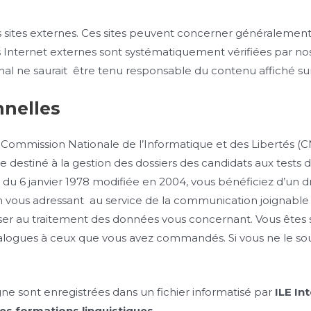
es sites externes. Ces sites peuvent concerner généralemen
nternet externes sont systématiquement vérifiées par nos se
nal ne saurait être tenu responsable du contenu affiché su
nnelles
à la Commission Nationale de l’Informatique et des Libertés (
ue destiné à la gestion des dossiers des candidats aux tests
 du 6 janvier 1978 modifiée en 2004, vous bénéficiez d’un dr
 vous adressant au service de la communication joignable
ser au traitement des données vous concernant. Vous êtes 
nalogues à ceux que vous avez commandés. Si vous ne le sou
igne sont enregistrées dans un fichier informatisé par
ILE In
es formations linguistiques.